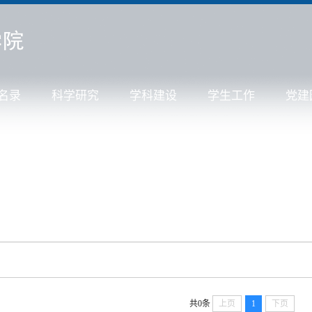
名录
科学研究
学科建设
学生工作
党建
共0条
上页
1
下页