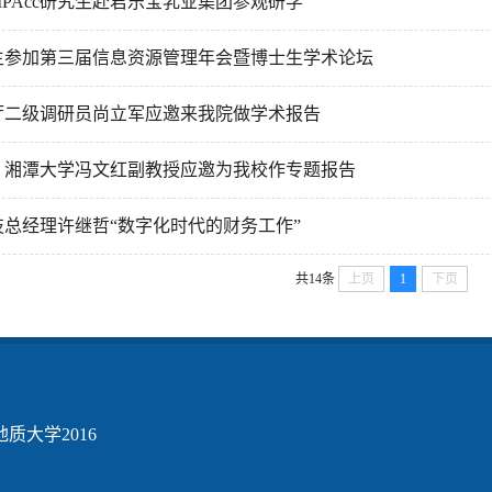
级MPAcc研究生赴君乐宝乳业集团参观研学
生参加第三届信息资源管理年会暨博士生学术论坛
厅二级调研员尚立军应邀来我院做学术报告
】湘潭大学冯文红副教授应邀为我校作专题报告
总经理许继哲“数字化时代的财务工作”
共14条
上页
1
下页
质大学2016