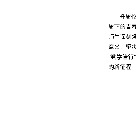
升旗
旗下的青春
师生深刻
意义、坚决
“勤学管
的新征程