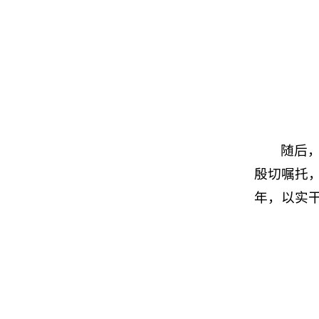
随后
殷切嘱托
年，以实