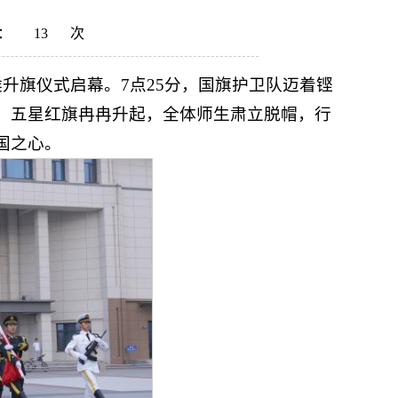
：
13
次
升旗仪式启幕。7点25分，国旗护卫队迈着铿
，五星红旗冉冉升起，全体师生肃立脱帽，行
国之心。