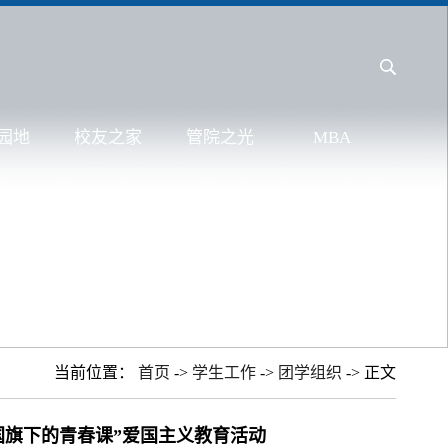
园地
校友之家
管院之光
MBA
当前位置：
首页
->
学生工作
->
团学组织
-> 正文
国旗下的青春课”爱国主义教育活动