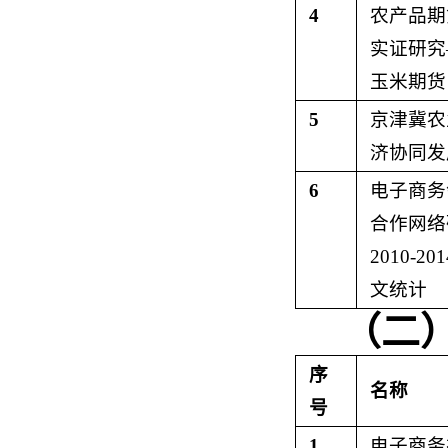
4
农产品期
实证研究
玉米期货
5
京津冀农
济协同发
6
电子商务
合作网络
2010-
文统计
（二
序
名称
号
1
电子商务