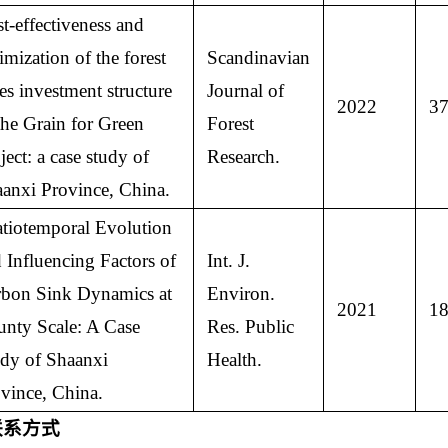
t-effectiveness and
imization of the forest
Scandinavian
es investment structure
Journal of
2022
37
the Grain for Green
Forest
ject: a case study of
Research.
anxi Province, China.
tiotemporal Evolution
 Influencing Factors of
Int. J.
bon Sink Dynamics at
Environ.
2021
18
nty Scale: A Case
Res. Public
dy of Shaanxi
Health.
vince, China.
联系方式