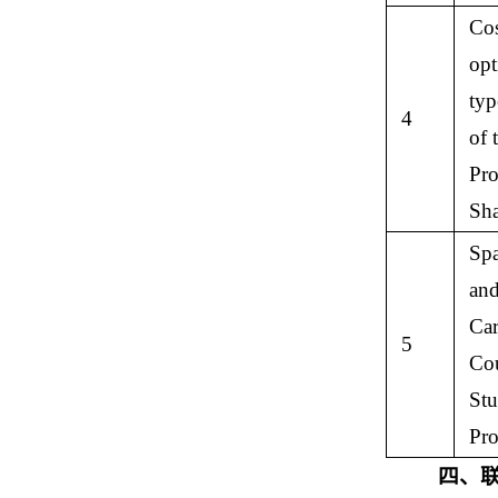
Cos
opt
typ
4
of 
Pro
Sha
Spa
and
Car
5
Cou
Stu
Pro
四、