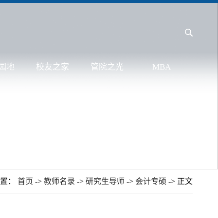
园地
校友之家
管院之光
MBA
位置：
首页
->
教师名录
->
研究生导师
->
会计专硕
-> 正文