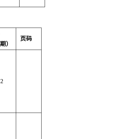
页码
期）
32