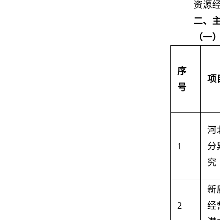
资源
二、
（一
序
项
号
河
1
分
究
新
2
经