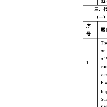
潜
三、
（一
序
题
号
The
on 
of 
1
con
cas
Pro
Imp
Sca