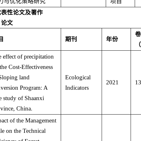
力与优化策略研究
项目
代表性论文及著作
）论文
卷
目
期刊
年份
（
 effect of precipitation
the Cost-Effectiveness
Sloping land
Ecological
2021
1
version Program: A
Indicators
e study of Shaanxi
vince, China.
act of the Management
le on the Technical