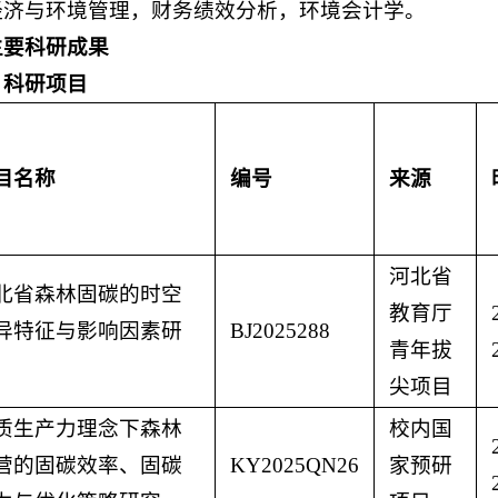
经济与环境管理，财务绩效分析，环境会计学。
主要科研成果
）科研项目
目名称
编号
来源
河北省
北省森林固碳的时空
教育厅
异特征与影响因素研
BJ2025288
青年拔
尖项目
质生产力理念下森林
校内国
营的固碳效率、固碳
KY2025QN26
家预研