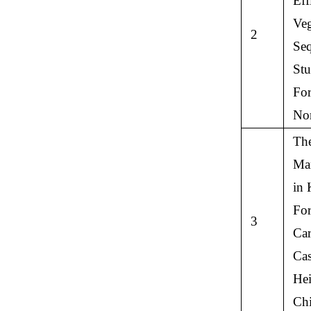
Eff
Veg
2
Seq
Stu
For
Nor
The
Ma
in 
For
3
Car
Cas
Hei
Chi