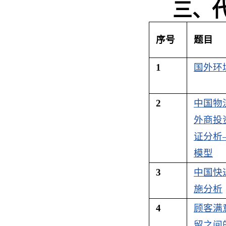
三、
序号
题目
1
国外环
2
中国物
外商投
证分析—
模型
3
中国快
施分析
4
顾客满
留之间