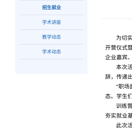
招生就业
学术讲座
教学动态
为切实
开营仪式
学术动态
企业嘉宾
本次
辞，传递
“职
态。学生
训练
夯实就业
此次