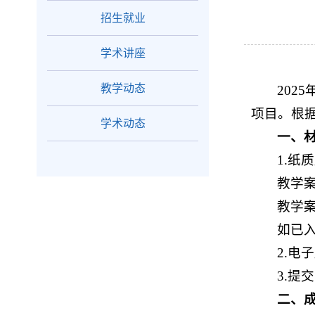
招生就业
学术讲座
教学动态
202
项目。根
学术动态
一、
1.纸
教学
教学案
如已
2.电
3.提
二、