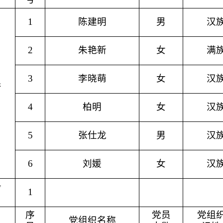
1
陈建明
男
汉
2
朱艳新
女
满
3
李晓萌
女
汉
产
4
柏明
女
汉
5
张仕龙
男
汉
6
刘媛
女
汉
务
1
序
党员
党组
党组织名称