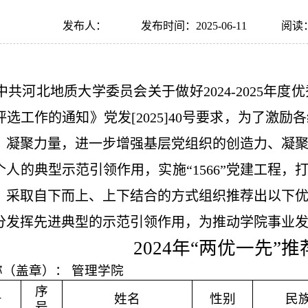
发布人：
发布时间：2025-06-11
阅读
中共河北地质大学委员会关于做好
2
024-2025
年度优
评选工作的通知》党发
[
2025]40
号要求，为了激励各
、凝聚力量，进一步增强基层党组织的创造力、凝
个人的典型示范引领作用，实施
“1
566
”党建工程，
，采取自下而上、上下结合的方式组织推荐出以下
分发挥先进典型的示范引领作用，为推动学院事业
20
2
4年“两优一先”
称（盖章）：
管理学院
序
号
姓名
性别
民
号