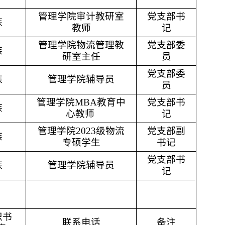
管理学院审计教研室
党支部书
族
教师
记
管理学院物流管理教
党支部委
族
研室主任
员
党支部委
族
管理学院辅导员
员
管理学院
MBA
教育中
党支部书
族
心教师
记
管理学院
2
023
级物流
党支部副
族
专硕学生
书记
党支部书
族
管理学院辅导员
记
织书
联系电话
备注