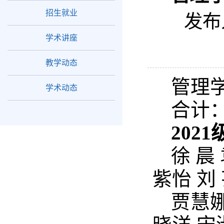
招生就业
发布
学术讲座
教学动态
管理学
学术动态
合计：
2021
徐 晨
紫怡 刘
贾慧娜