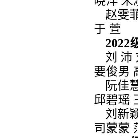
晓洋 宋
赵雯菲
于 萱
2022
刘 沛
要俊男 
阮佳慧
邱碧瑶 
刘新颖
司蒙蒙 