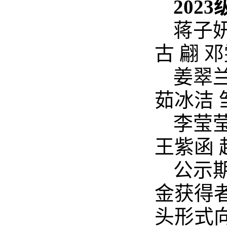
2023
蒋子妍
古 翩 
姜翠兰
茹冰洁 
李莹莹
王紫函 
公示期
金获得
头形式向