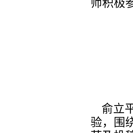
师积极
俞立
验，围