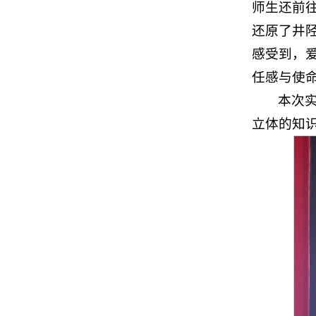
师生还前
还原了井
感受到，
任感与使
本次
立体的知