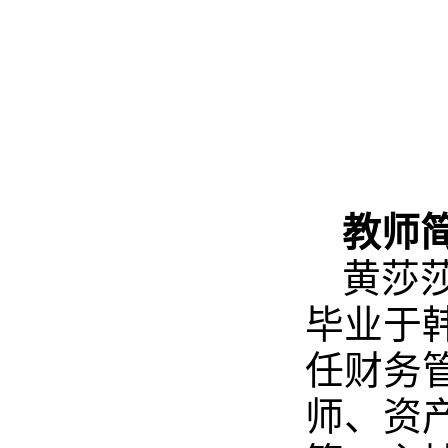
教师
黄莎莎
毕业于
任财务
师、资