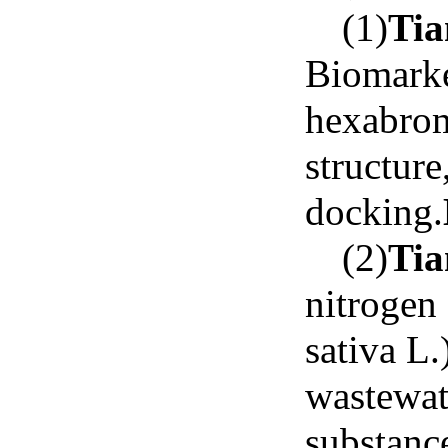
(1)
Tia
Biomarke
hexabrom
structur
docking.
(2)
Tia
nitrogen
sativa L.
wastewat
substanc