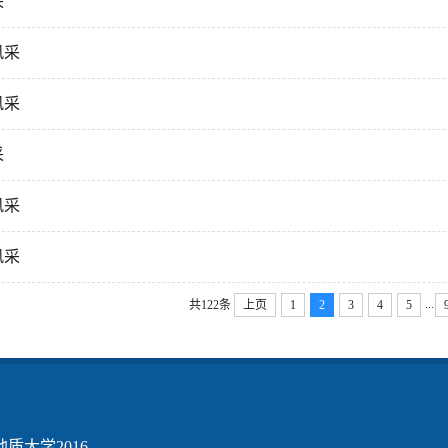
采
风采
风采
采
风采
风采
...
共122条
上页
1
2
3
4
5
质大学2016