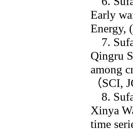
6. Suf
Early war
Energy,
7. Suf
Qingru S
among cr
（SCI, 
8. Suf
Xinya Wa
time ser