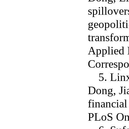
spillover
geopoliti
transfor
Applied 
Correspo
5. Lin
Dong, Ji
financial
PLoS One