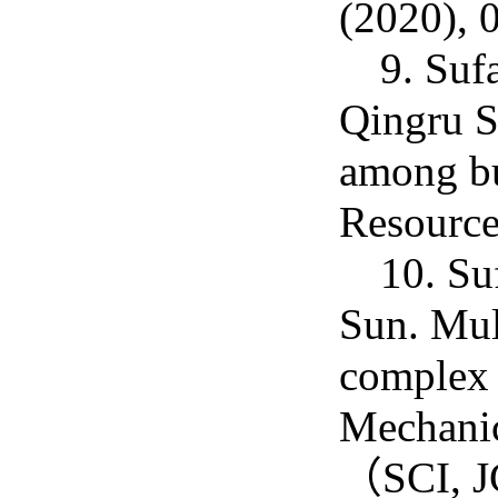
(2020),
9. Suf
Qingru Su
among bu
Resourc
10. Su
Sun. Mult
complex 
Mechanic
（SCI, 