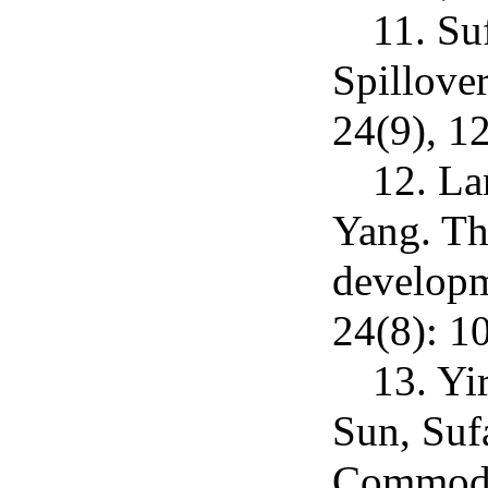
11. Su
Spillove
24(9), 1
12. La
Yang. The
developm
24(8): 1
13. Yi
Sun, Suf
Commodit