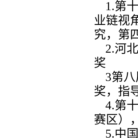
1.第
业链视
究，第
2.河
奖
3第八
奖，指
4.
赛区）
5.中