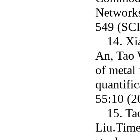
Networks
549 (SC
14. Xi
An, Tao 
of metal 
quantifi
55:10 (
15. Ta
Liu.Time-