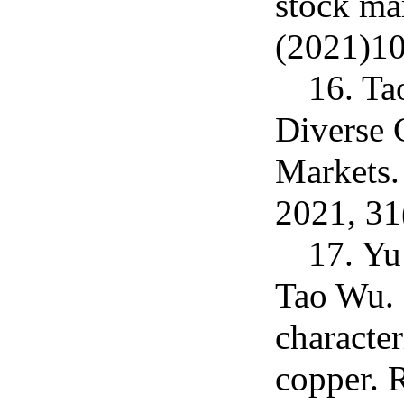
stock mar
(2021)1
16. Ta
Diverse 
Markets.
2021, 3
17. Yu
Tao Wu. 
character
copper.