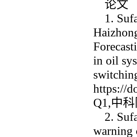
论文
1. Suf
Haizhong
Forecasti
in oil s
switchin
https://
Q1,中
2. Suf
warning 