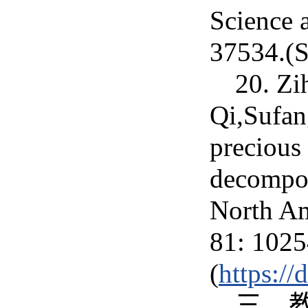
Science 
37534.(
20. Zi
Qi,Sufan
precious 
decompos
North Am
81: 102
(
https://
三、