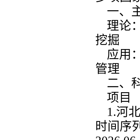
一、
理论
挖掘
应用
管理
二、
项目
1.
时间序列