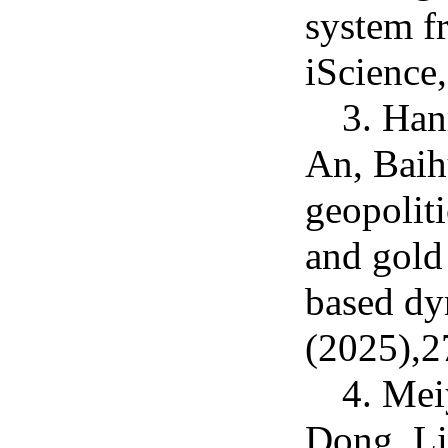
system f
iScience
3. Han
An, Baih
geopoliti
and gold 
based dy
(2025),2
4. Mei
Dong, Li