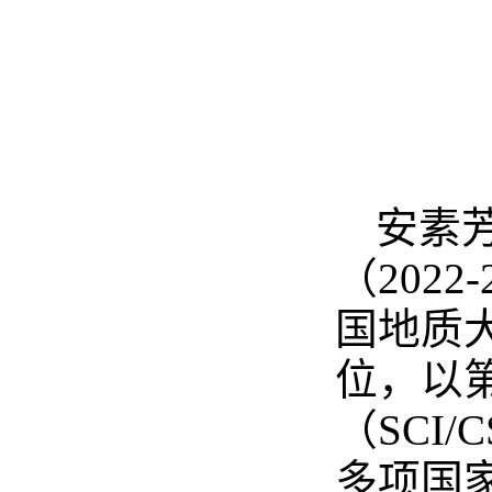
安素芳
（202
国地质
位，以
（SCI
多项国