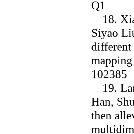
Q1
18. Xi
Siyao Li
different
mapping 
102385
19. La
Han, Shu
then all
multidim