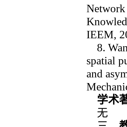
Network 
Knowledg
IEEM, 
8. Wa
spatial p
and asymm
Mechanic
学术
无
三、