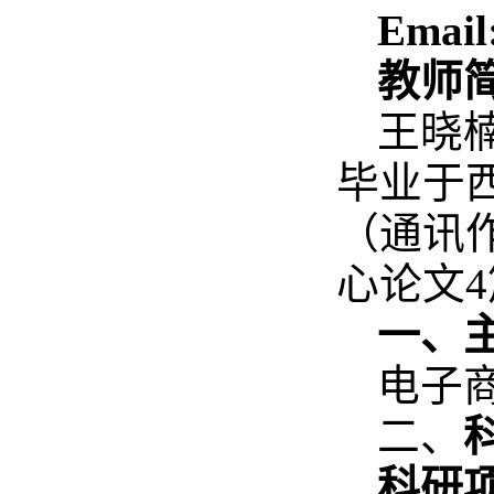
Emai
l
教师
王晓楠
毕业于
（通讯作
心论文4
一、
电子
二、
科研